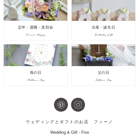
定年・退職・送別会
出産・誕生日
Forever Happy
Birthday Gift
母の日
父の日
Mothers Day
Fathers Day
ウェディングとギフトのお店
フィーノ
Wedding & Gift - Fino