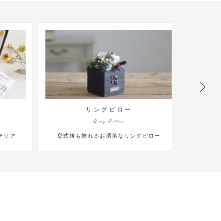
リングピロー
Ring Pillow
リア
挙式後も飾れるお洒落なリングピロー
ゲス