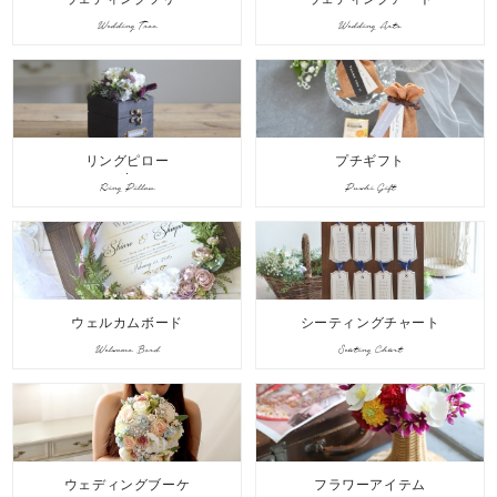
Wedding Tree
Wedding Arts
リングピロー
プチギフト
Ring Pillow
Puchi Gift
ウェルカムボード
シーティングチャート
Welcome Bord
Seating Chart
ウェディングブーケ
フラワーアイテム