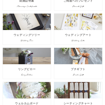
結婚証明書
ご両親へのプレゼント
Marriage Certificate
Parent Gift
ウェディングツリー
ウェディングアート
Wedding Tree
Wedding Arts
リングピロー
プチギフト
Ring Pillow
Puchi Gift
ウェルカムボード
シーティングチャート