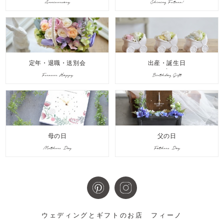
Anniversary
Shining Future!
定年・退職・送別会
出産・誕生日
Forever Happy
Birthday Gift
母の日
父の日
Mothers Day
Fathers Day
ウェディングとギフトのお店
フィーノ