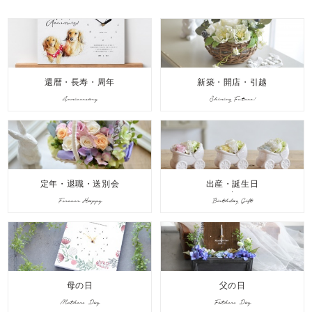
還暦・長寿・周年
新築・開店・引越
Anniversary
Shining Future!
定年・退職・送別会
出産・誕生日
Forever Happy
Birthday Gift
母の日
父の日
Mothers Day
Fathers Day