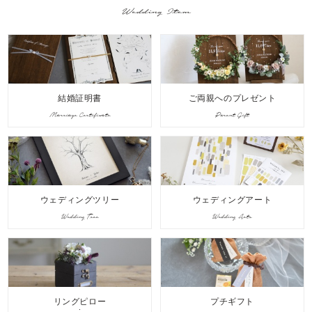
Wedding Item
結婚証明書
ご両親へのプレゼント
Marriage Certificate
Parent Gift
ウェディングツリー
ウェディングアート
Wedding Tree
Wedding Arts
リングピロー
プチギフト