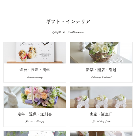
ギフト・インテリア
Gift & Interior
還暦・長寿・周年
新築・開店・引越
Anniversary
Shining Future!
定年・退職・送別会
出産・誕生日
Forever Happy
Birthday Gift