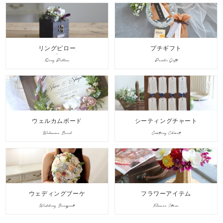
リングピロー
プチギフト
Ring Pillow
Puchi Gift
ウェルカムボード
シーティングチャート
Welcome Bord
Seating Chart
ウェディングブーケ
フラワーアイテム
Wedding Bouquet
Flower Item