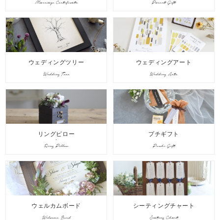
Marriage Certificate
Parent Gift
ウェディングツリー
ウェディングアート
Wedding Tree
Wedding Arts
リングピロー
プチギフト
Ring Pillow
Puchi Gift
ウェルカムボード
シーティングチャート
Welcome Bord
Seating Chart