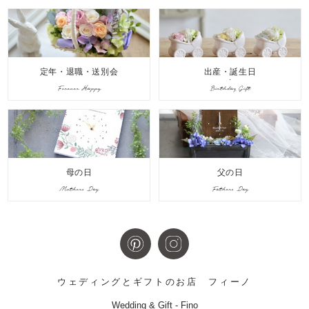
定年・退職・送別会
出産・誕生日
Forever Happy
Birthday Gift
母の日
父の日
Mothers Day
Fathers Day
ウェディングとギフトのお店
フィーノ
Wedding & Gift - Fino