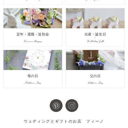
定年・退職・送別会
出産・誕生日
Forever Happy
Birthday Gift
母の日
父の日
Mothers Day
Fathers Day
ウェディングとギフトのお店
フィーノ