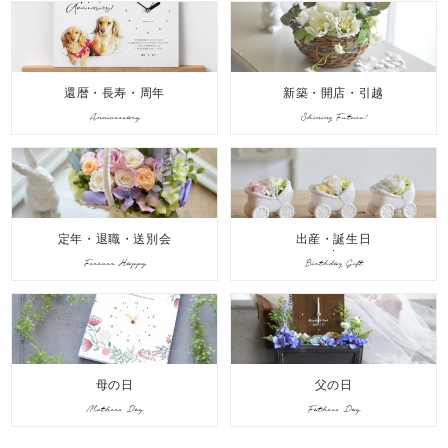
還暦・長寿・周年
新築・開店・引越
Anniversary
Shining Future!
定年・退職・送別会
出産・誕生日
Forever Happy
Birthday Gift
母の日
父の日
Mothers Day
Fathers Day