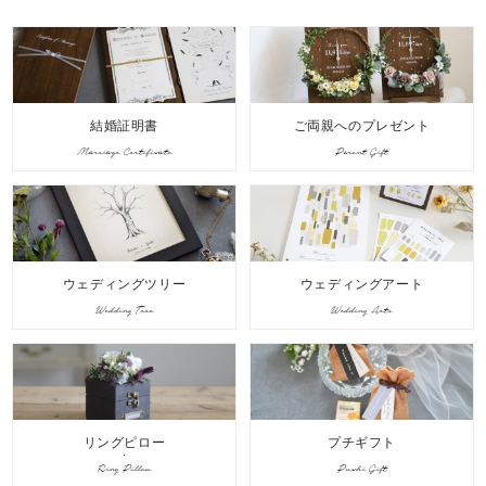
結婚証明書
ご両親へのプレゼント
Marriage Certificate
Parent Gift
ウェディングツリー
ウェディングアート
Wedding Tree
Wedding Arts
リングピロー
プチギフト
Ring Pillow
Puchi Gift