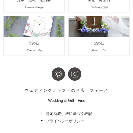
定年・退職・送別会
出産・誕生日
Forever Happy
Birthday Gift
母の日
父の日
Mothers Day
Fathers Day
ウェディングとギフトのお店
フィーノ
Wedding & Gift - Fino
特定商取引法に基づく表記
プライバシーポリシー