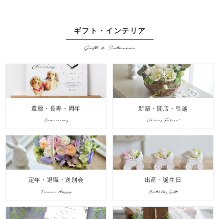
ギフト・インテリア
Gift & Interior
還暦・長寿・周年
新築・開店・引越
Anniversary
Shining Future!
定年・退職・送別会
出産・誕生日
Forever Happy
Birthday Gift