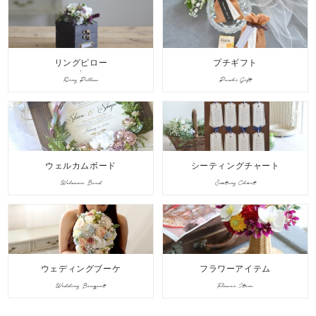
リングピロー
プチギフト
Ring Pillow
Puchi Gift
ウェルカムボード
シーティングチャート
Welcome Bord
Seating Chart
ウェディングブーケ
フラワーアイテム
Wedding Bouquet
Flower Item