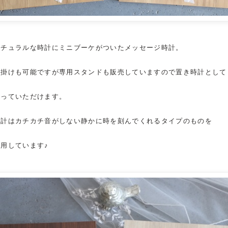
ナチュラルな
時計
にミニブーケがついたメッセージ
時計
。
壁掛けも可能ですが専用スタンドも販売していますので置き
時計
として
飾っていただけます。
時計
はカチカチ音がしない静かに時を刻んでくれるタイプのものを
使用しています♪