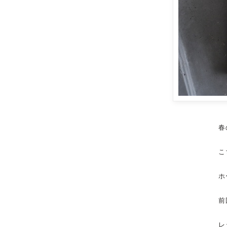
春
こ
ホ
前
レ