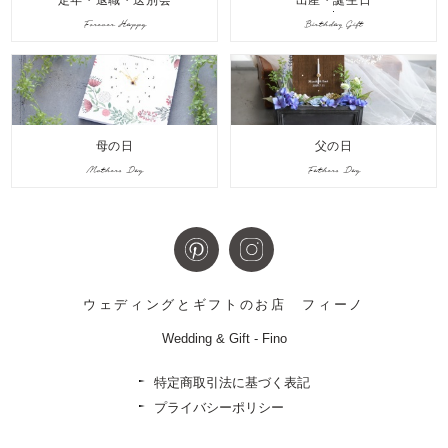
定年・退職・送別会
出産・誕生日
Forever Happy
Birthday Gift
母の日
父の日
Mothers Day
Fathers Day
ウェディングとギフトのお店
フィーノ
Wedding & Gift - Fino
特定商取引法に基づく表記
プライバシーポリシー