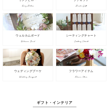
リングピロー
プチギフト
Ring Pillow
Puchi Gift
ウェルカムボード
シーティングチャート
Welcome Bord
Seating Chart
ウェディングブーケ
フラワーアイテム
Wedding Bouquet
Flower Item
ギフト・インテリア