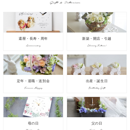
Gift & Interior
還暦・長寿・周年
新築・開店・引越
Anniversary
Shining Future!
定年・退職・送別会
出産・誕生日
Forever Happy
Birthday Gift
母の日
父の日