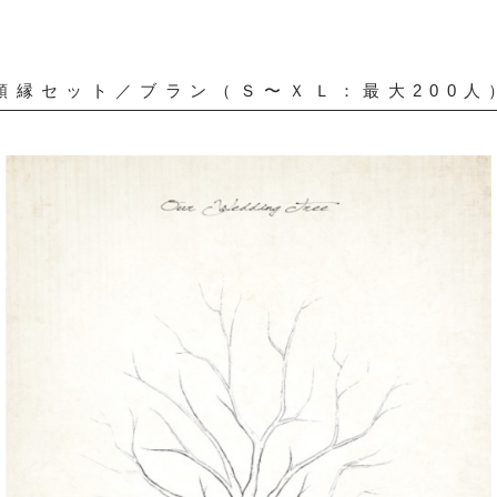
額縁セット／ブラン（Ｓ〜ＸＬ：最大200人