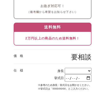
お急ぎ対応可！
（備考欄から希望をお知らせ下さい）
送料無料
2万円以上の商品のため送料無料！
要相談
価 格
仕 様
身長
挙式日
※参考のため身長・挙式日をお聞かせください。
※挙式日は「0000/00/00」とご入力ください。