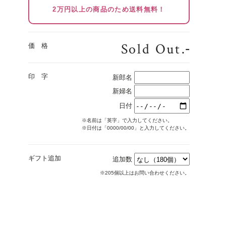
2万円以上の商品のため送料無料！
Sold Out
.-
価 格
印 字
新郎名
新婦名
日付
※名前は「英字」で入力してください。
※日付は「0000/00/00」と入力してください。
ギフト追加
追加数
※205個以上はお問い合わせください。