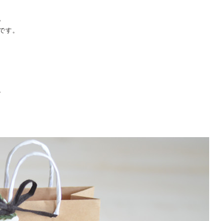
。
です。
、