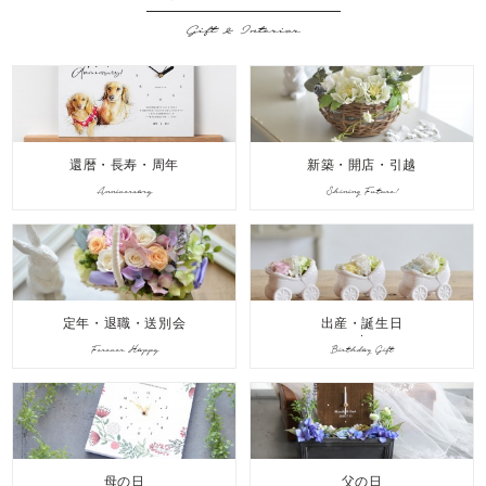
Gift & Interior
還暦・長寿・周年
新築・開店・引越
Anniversary
Shining Future!
定年・退職・送別会
出産・誕生日
Forever Happy
Birthday Gift
母の日
父の日