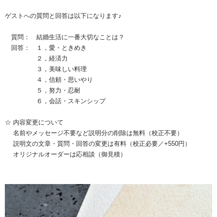
※お急ぎの方へ
ゲストへの質問と回答は以下になります♪
質問： 結婚生活に一番大切なことは？
回答： １，愛・ときめき
２，経済力
３，美味しい料理
４，信頼・思いやり
ご注文はこちら
５，努力・忍耐
６，会話・スキンシップ
☆ 内容変更について
名前やメッセージ不要など説明分の削除は無料（校正不要）
説明文の文章・質問・回答の変更は有料（校正必要／+550円）
オリジナルオーダーは応相談（御見積）