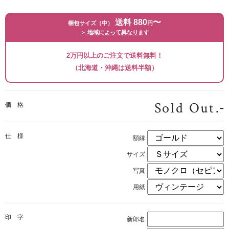
送料 880
〜
梱包サイズ（中）
円
＞ 地域によって異なります
2万円以上のご注文で送料無料！
（北海道・沖縄は送料半額）
Sold Out
.-
価 格
仕 様
額縁
サイズ
写真
用紙
印 字
新郎名