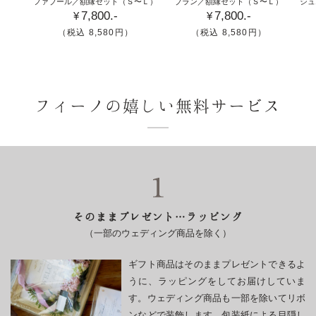
Ｓ〜Ｌ）
ブラン／額縁セット
（Ｓ〜Ｌ）
シュエット／額縁セット
（Ｓ〜Ｌ）
7,800.-
7,800.-
筆
り
術
¥
¥
手
絵
デ
（税込 8,580円）
（税込 8,580円）
書
風
ッ
き
ウ
サ
風
ェ
ン
の
デ
風
フィーノの嬉しい
無料サービス
ウ
ィ
の
ェ
ン
ウ
デ
グ
ェ
ィ
ツ
デ
ン
リ
ィ
グ
ー
ン
そのままプレゼント…ラッピング
ツ
の
グ
（一部のウェディング商品を除く）
リ
額
ツ
ー
縁
リ
ギフト商品はそのままプレゼントできるよ
の
セ
ー
うに、ラッピングをしてお届けしていま
額
ッ
の
す。ウェディング商品も一部を除いてリボ
縁
ト
額
ンなどで装飾します。包装紙による目隠し