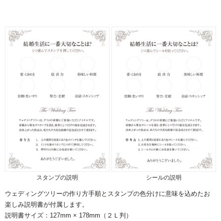
スタンプの説明
シールの説明
ウェディングツリーの作り方手順とスタンプの色分けに意味を込めたお
楽しみ説明書が付属します。
発送予定日
2026/08/13(木)〜08/17(月)
説明書サイズ：127mm × 178mm（２Ｌ判）