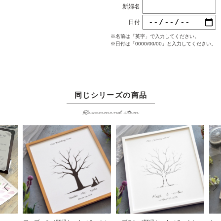
新婦名
日付
※名前は「英字」で入力してください。
※日付は「0000/00/00」と入力してください。
同じシリーズの商品
この
純白という名のウェディ
レストランやガーデンに
Recommend item
なデ
ングツリー「ブラン」
もぴったりマッチ、大人
、ウ
フレンチテイストな鉛筆
可愛いガーリー スタイ
りな
手書き風のウェディング
ルの切り絵風 ウェディ
」
ツリーは優しい仕上がり
ングツリー「シュエッ
ング
に･･･。
ト」はこだわりの花嫁様
に人気です！。
鉛
切
美