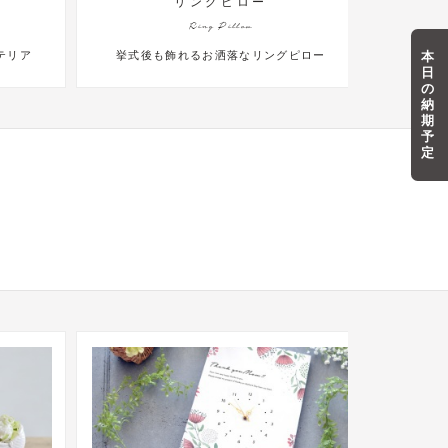
リングピロー
Ring Pillow
本
テリア
挙式後も飾れるお洒落なリングピロー
ゲ
日
の
納
期
予
定