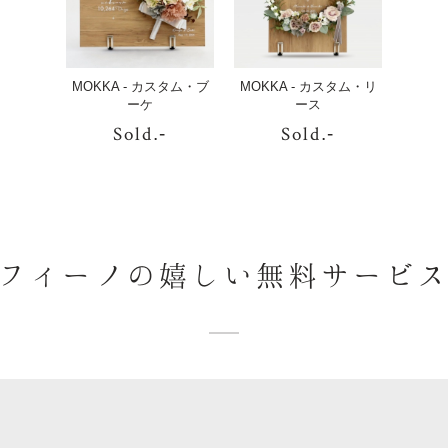
MOKKA
MOKKA
MOKKA - カスタム・ブ
MOKKA - カスタム・リ
- カスタ
- カスタ
ーケ
ース
ム・ブ
ム・リ
Sold
Sold
.-
.-
ーケ
ース
発送予定日
2026/08/17(月)〜08/20(木)
※お急ぎの方へ
フィーノの嬉しい
無料サービ
ご注文はこちら