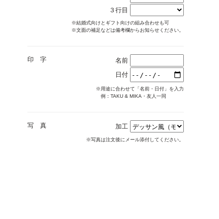
３行目
※結婚式向けとギフト向けの組み合わせも可
※文面の補足などは備考欄からお知らせください。
印 字
名前
日付
※用途に合わせて「名前・日付」を入力
例：TAKU & MIKA・友人一同
写 真
加工
※写真は注文後にメール添付してください。