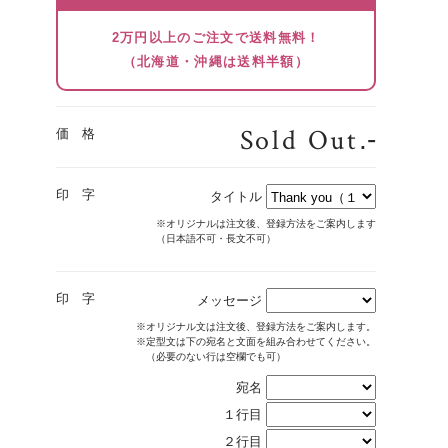
2万円以上のご注文で送料無料！
（北海道・沖縄は送料半額）
Sold Out
.-
価 格
印 字
タイトル
※オリジナルは注文後、登録方法をご案内します
（日本語不可・長文不可）
印 字
メッセージ
※オリジナル文は注文後、登録方法をご案内します。
※定型文は下の宛名と文面を組み合わせてください。
（必要のない行は空欄でも可）
宛名
１行目
２行目