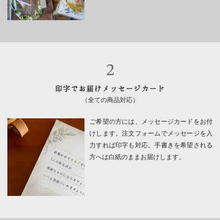
ケ
の
花
時
計
発送予定日
2026/08/13(木)〜08/17(月)
印字でお届けメッセージカード
（全ての商品対応）
※お急ぎの方へ
ご希望の方には、メッセージカードをお付
けします。注文フォームでメッセージを入
力すれば印字も対応。手書きを希望される
方へは白紙のままお届けします。
ご注文はこちら