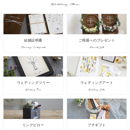
Wedding Item
結婚証明書
ご両親へのプレゼント
Marriage Certificate
Parent Gift
ウェディングツリー
ウェディングアート
Wedding Tree
Wedding Arts
リングピロー
プチギフト