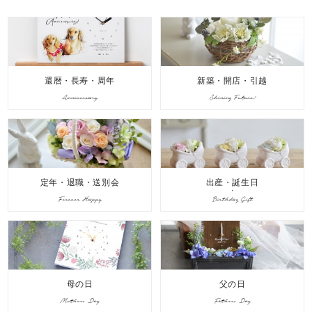
還暦・長寿・周年
新築・開店・引越
Anniversary
Shining Future!
定年・退職・送別会
出産・誕生日
Forever Happy
Birthday Gift
母の日
父の日
Mothers Day
Fathers Day