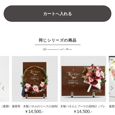
カートへ入れる
同じシリーズの商品
計。
木製パネルにブーケをあ
Recommend item
のリ
しらった還暦祝い専用の
。
やか
花時計。上質なプリザー
リザ
ブドフラワーを使用し、
で長
感謝と祝福の気持ちを時
。
とともに贈るギフト。
／フ
MOKKA（モッカ）／フ
ィーノ公式。
木
（還暦祝い）
還暦用 木製パネルのリースの花時計
（プレミアム）
木製パネルとブーケの花時計
（プレミアム
還暦
14,500.-
14,500.-
の
¥
¥