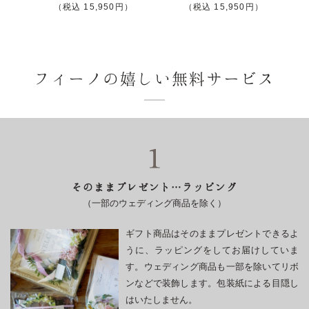
温
）
（税込 15,950円）
（税込 15,950円）
も
り
と
花
フィーノの嬉しい
無料サービス
束
の
彩
り
｜
還
そのままプレゼント…ラッピング
暦
（一部のウェディング商品を除く）
祝
い
ギフト商品はそのままプレゼントできるよ
に
うに、ラッピングをしてお届けしていま
贈
す。ウェディング商品も一部を除いてリボ
る
ンなどで装飾します。包装紙による目隠し
ブ
はいたしません。
ー