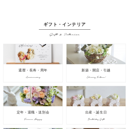
ギフト・インテリア
Gift & Interior
還暦・長寿・周年
新築・開店・引越
Anniversary
Shining Future!
定年・退職・送別会
出産・誕生日
Forever Happy
Birthday Gift