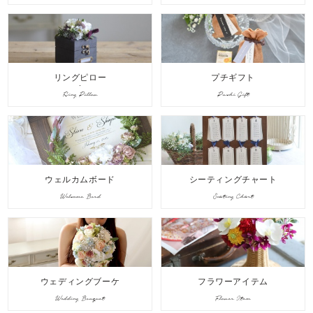
リングピロー
プチギフト
Ring Pillow
Puchi Gift
ウェルカムボード
シーティングチャート
Welcome Bord
Seating Chart
ウェディングブーケ
フラワーアイテム
Wedding Bouquet
Flower Item