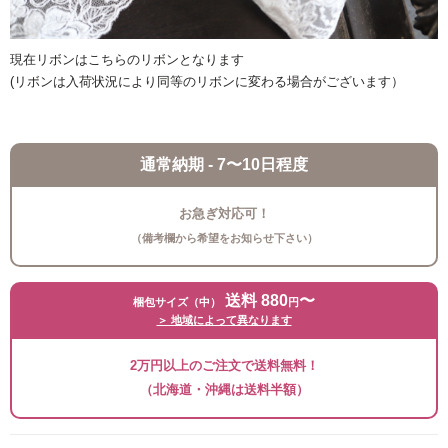
現在リボンはこちらのリボンとなります
(リボンは入荷状況により同等のリボンに変わる場合がございます）
通常納期 - 7〜10日程度
お急ぎ対応可！
（備考欄から希望をお知らせ下さい）
送料 880
〜
梱包サイズ（中）
円
＞ 地域によって異なります
発送予定日
2026/08/17(月)〜08/20(木)
2万円以上のご注文で送料無料！
※お急ぎの方へ
（北海道・沖縄は送料半額）