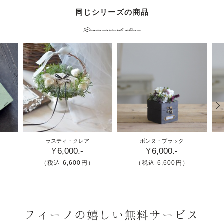
同じシリーズの商品
ダー
リングピローの手作りを
木箱とフラワーアレンジ
Recommend item
クス
お考えの方にオススメの
にのナチュラルクラシカ
リン
手作りキットも販売！素
ルなリングピロー。
朴さの中にも上品で清楚
なイメージのソフトラス
ティックなリングピロ
ー。
上
木箱
木
ラスティ・クレア
ボンヌ・ブラック
6,000.-
6,000.-
品
とお
と
¥
¥
な
花の
花
（税込 6,600円）
（税込 6,600円）
素
リン
リ
朴
グピ
グ
さ
ロー
ロ
に
／ボ
／
フィーノの嬉しい
無料サービス
グ
ン
ン