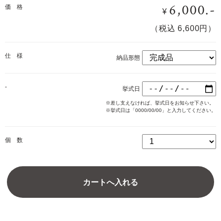
6,000.-
価 格
¥
（税込 6,600円）
ご注文はこちら
仕 様
納品形態
-
挙式日
※差し支えなければ、挙式日をお知らせ下さい。
※挙式日は「0000/00/00」と入力してください。
個 数
カートへ入れる