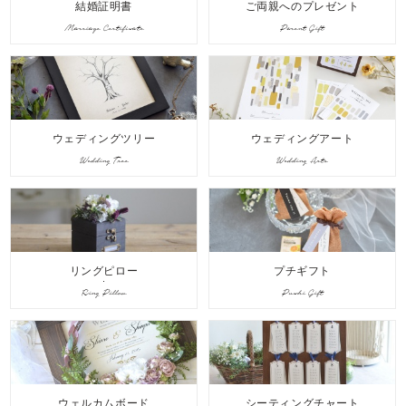
結婚証明書
ご両親へのプレゼント
Marriage Certificate
Parent Gift
ウェディングツリー
ウェディングアート
Wedding Tree
Wedding Arts
リングピロー
プチギフト
Ring Pillow
Puchi Gift
ウェルカムボード
シーティングチャート