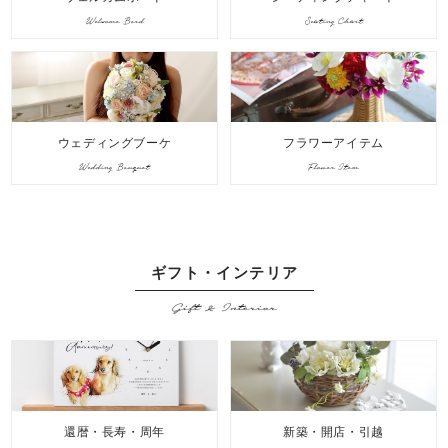
Welcome Bord
Seating Chart
ウェディングブーケ
フラワーアイテム
Wedding Bouquet
Flower Item
ギフト・インテリア
Gift & Interior
還暦・長寿・周年
新築・開店・引越