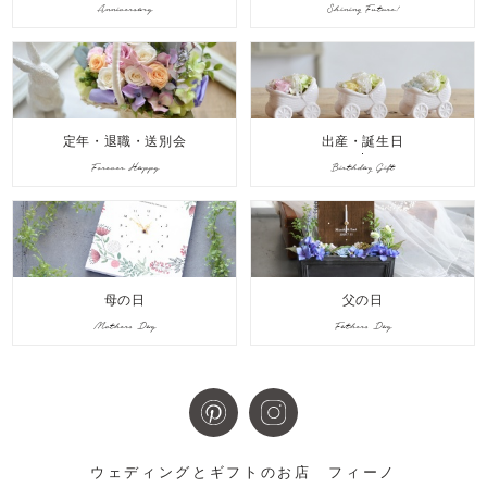
Anniversary
Shining Future!
定年・退職・送別会
出産・誕生日
Forever Happy
Birthday Gift
母の日
父の日
Mothers Day
Fathers Day
ウェディングとギフトのお店
フィーノ