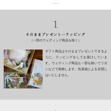
リ
ヌ・
ヌ
ー
ブラ
チ
ン
ック
ク
が
引
そのままプレゼント…ラッピング
き
（一部のウェディング商品を除く）
立
つ
ギフト商品はそのままプレゼントできるよ
ラ
うに、ラッピングをしてお届けしていま
ス
す。ウェディング商品も一部を除いてリボ
テ
ンなどで装飾します。包装紙による目隠し
ィ
はいたしません。
ッ
ク
な
リ
ン
グ