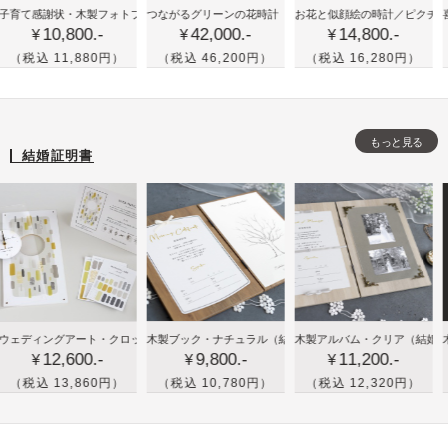
かわ
喜
古希
ラル・バーチ
感謝状・木製フォトブック
つながるグリーンの花時計
（三連式）
お花と似顔絵の時計／ピクチャレスク
／プレミアム・ローズ
喜寿や古
10,800.-
42,000.-
14,800.-
いい
寿
(70
¥
¥
¥
花時
や
歳)
 11,880円）
（税込 46,200円）
（税込 16,280円）
（税込
計が
米
や喜
三連
寿
寿
式に
な
(77
もっと見る
つな
ど
歳)
結婚証明書
が
祖
の祝
る！
父
いギ
結婚
母
フト
式の
へ
に！
両親
の
ペッ
プレ
誕
トの
ゼン
生
イラ
木
木
木
＆フォトフレーム）
ィングアート・クロック
木製ブック・ナチュラル
（メモリアル時計）
／イエロー
（結婚証明書＆ウェディングツリー）
木製アルバム・クリア
（結婚証明書＆
木製アル
ト
日
スト
12,600.-
9,800.-
11,200.-
製
製
製
¥
¥
¥
プ
付き
ブ
ブ
ブ
 13,860円）
（税込 10,780円）
（税込 12,320円）
（税込
レ
時計
ッ
ッ
ッ
ゼ
をプ
ク
ク
ク
ン
レゼ