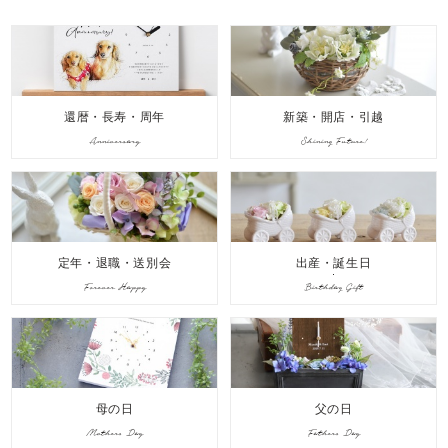
還暦・長寿・周年
新築・開店・引越
Anniversary
Shining Future!
定年・退職・送別会
出産・誕生日
Forever Happy
Birthday Gift
母の日
父の日
Mothers Day
Fathers Day