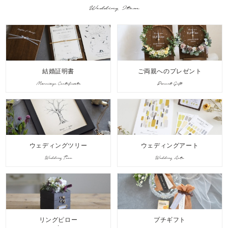
Wedding Item
結婚証明書
ご両親へのプレゼント
Marriage Certificate
Parent Gift
ウェディングツリー
ウェディングアート
Wedding Tree
Wedding Arts
リングピロー
プチギフト