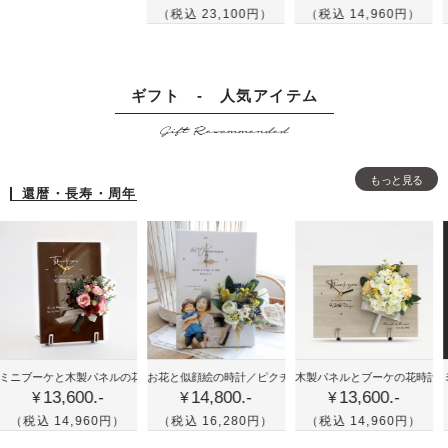
の
の
テ
（税込 23,100円）
（税込 14,960円）
（税込
ー
ー
額
ボ
ル
＆
と
縁
ー
画
結
結
に
ド
ス
婚
ギフト - 人気アイテム
婚
リ
に
ケ
証
証
Gift Recommended
ー
リ
ッ
明
明
ス
ー
チ
書
書
を
ス
風
もっと見る
-
-
還暦・長寿・周年
飾
を
の
人
人
っ
飾
イ
気
気
た
っ
ラ
の
の
ウ
た
ス
ホ
グ
ェ
ナ
ト
ワ
リ
ル
チ
に
イ
ー
カ
ュ
グ
ト
ン
喜
かわ
結
ム
ラ
リ
アム・ローズ
ーケと木製パネルの花時計／プレミアム・ローズ
お花と似顔絵の時計／ピクチャレスク・イエロー
木製パネルとブーケの花時計／クリア
ミニブー
13,600.-
14,800.-
13,600.-
寿
いい
婚
ボ
ル
ー
¥
¥
¥
や
花時
式
ー
な
ン
 14,960円）
（税込 16,280円）
（税込 14,960円）
（税込
米
計！
の
ド
ウ
と