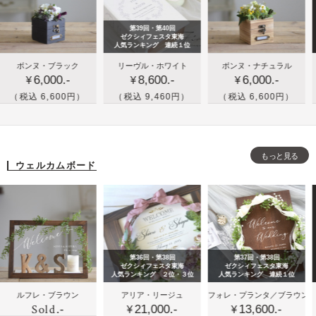
フ
ィ
ル
ラ
ン
な
第39回・第40回
ワ
グ
ウ
ゼクシィフェスタ東海
人気ランキング 連続１位
ー
ツ
ェ
結
木箱
名
ンヌ・ブラック
リーヴル・ホワイト
ボンヌ・ナチュラル
リー
装
リ
デ
6,000.-
8,600.-
6,000.-
婚
とお
入
¥
¥
¥
¥
飾
ー
ィ
式
花の
れ
込 6,600円）
（税込 9,460円）
（税込 6,600円）
（税込
セ
の
ン
の
リン
ブ
ッ
額
グ
ブ
グピ
ッ
ト
縁
ツ
ッ
ロー
ク
セ
リ
もっと見る
ク
／ボ
ボ
ウェルカムボード
ッ
ー
タ
ン
ッ
ト
イ
ヌ・
ク
プ
ナチ
ス
の
ュラ
の
リ
ル
リ
第36回・第38回
第37回・第38回
ン
ン
ゼクシィフェスタ東海
ゼクシィフェスタ東海
人気ランキング ２位・３位
人気ランキング 連続１位
グ
グ
木
木
パ
フレ・ブラウン
アリア・リージュ
フォレ・プランタ／ブラウン
エク
ピ
ピ
Sold
.-
21,000.-
13,600.-
製
製
ス
¥
¥
¥
ロ
ロ