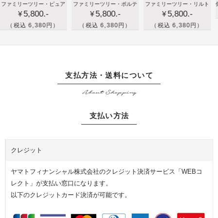
新築
大
孫
リーツリー・ピュア
ファミリーツリー・ポルテ
ファミリーツリー・リルト
似顔絵の
ア時
の
5,800.-
5,800.-
5,800.-
祝い
切
の
¥
¥
¥
計
プ
や出
な
写
込 6,380円）
（税込 6,380円）
（税込 6,380円）
レ
産祝
家
真
ゼ
いの
族
を
ン
プレ
や
イ
ト
ゼン
友
ラ
支払方法・送料について
に
トで
人
ス
バ
About Shopping
家族
へ
ト
ス
の絆
の
加
ケ
支払い方法
を届
プ
工
ッ
けよ
レ
し
ト
う！
ゼ
た
の
クレジット
家族
ン
記
プ
のフ
ト
念
リ
ヤマトフィナンシャル株式会社のクレジット決済サービス「WEBコ
ォト
に
の
ザ
レクト」が支払い窓口になります。
フレ
家
時
ー
以下のクレジットカード決済が可能です。
ーム
族
計
ブ
の
を
ド