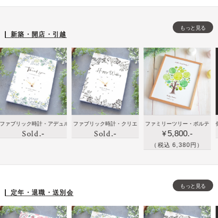
寿
結婚
贈
ェ
小
な
新築
り
ル
花
もっと見る
ど
出産
も
カ
を
新築・開店・引越
祖
開店
の
ム
さ
父
祝い
に
ボ
り
母
のプ
手
ー
げ
へ
レゼ
紙
ド
な
の
ント
と
く
誕
に人
写
ア
生
気
真
レ
に贈
新築
新
リック時計・アデュル
ファブリック時計・クリエ
ファミリーツリー・ポルテ
似顔絵の
日
を
ン
Sold
Sold
.-
.-
5,800.-
りた
祝い
築
¥
プ
届
ジ
い！
や出
祝
（税込 6,380円）
レ
け
し
ハイ
産祝
い
ゼ
る
た
セン
いの
に
ン
フ
清
スな
プレ
写
ト
ラ
楚
もっと見る
贈り
ゼン
真
定年・退職・送別会
に
ワ
な
も
トで
を
お
ー
ウ
の・
家族
イ