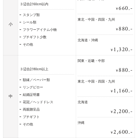
３辺合計60cm以内
660.-
￥
スタンプ類
東北・中国・四国・九州
シール類
小
880.-
￥
フラワーアイテム小物
プチギフト少数
北海道・沖縄
その他
1,320.-
￥
関東・近畿・中部
880.-
３辺合計80cm以上
￥
額縁／ペーパー類
東北・中国・四国・九州
リングピロー
1,160.-
￥
結婚証明書
中
花冠／ヘッドドレス
北海道
2,200.-
両親贈呈品
￥
プチギフト
沖縄
その他
2,600.-
￥