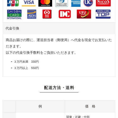
写
プ
フ
真
レ
ラ
を
ゼ
ワ
飾
ン
ー
る
ト
代金引換
ア
フ
レ
商品お届けの際に、運送担当者（郵便局）へ代金を現金でお支払いた
ォ
ン
だきます。
ト
ジ
以下の代金引換手数料をご負担いただきます。
フ
レ
３万円未満 330円
ー
３万円以上 550円
ム
配送方法・送料
例
価 格
関東・近畿・中部