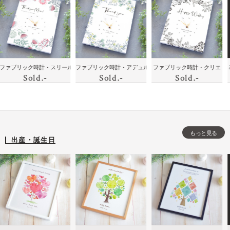
花
ボ
ェ
モノ
の絆
ラ
と
ッ
ル
トー
を届
ス
似
ク
カ
ンの
けよ
ト
顔
ス
ム
イン
う！
加
絵
ボ
テリ
家族
工
の
ー
に喜
に贈
母
ン・ココア
リック時計・スリール
ファブリック時計・アデュル
ファブリック時計・クリエ
ミニバス
ア時
のフ
し
Sold
時
Sold
Sold
.-
.-
.-
ド
ばれ
りた
の
計
ォト
た
計
る贈
い！
日
フレ
記
りも
ハイ
出
ーム
念
の・
セン
産
の
メッ
スな
開
時
もっと見る
セー
贈り
店
出産・誕生日
計
ジ入
も
祝
を
りイ
の・
い
プ
ンテ
モノ
誕
レ
リア
トー
生
ゼ
時計
ンの
日
ン
イン
な
ト
テリ
ど