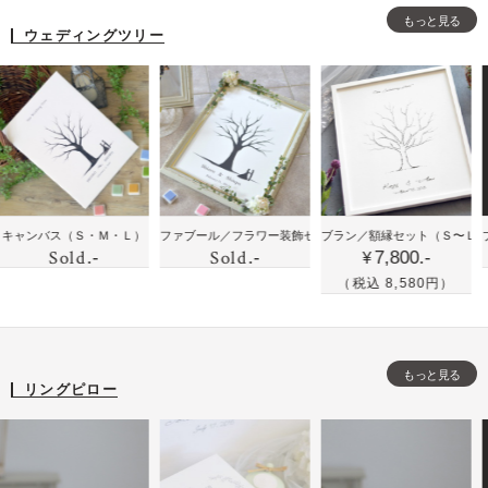
型
型
型
ト
ント
もっと見る
の
の
の
ウェディングツリー
に
結
結
結
お
婚
婚
婚
花
証
証
証
と
明
明
明
似
書
書
書
顔
と
と
と
絵
ウ
フ
フ
の
ウ
鉛
鉛
バス
（Ｓ・Ｍ・Ｌ）
ファブール／フラワー装飾セット
ブラン／額縁セット
（Ｍ）
（Ｓ〜Ｌ）
ブラン／
ェ
ォ
ォ
Sold
Sold
時
.-
.-
7,800.-
ェ
筆
筆
¥
デ
ト
ト
計
デ
手
手
（税込 8,580円）
ィ
フ
フ
ィ
書
描
ン
レ
レ
ン
き
き
グ
ー
ー
グ
風
風
ツ
ム
ム
もっと見る
ツ
の
の
リングピロー
リ
リ
ウ
シ
ー
ー
ェ
ン
の
デ
プ