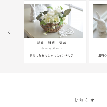
引越
定年・退職・送別会
!
Forever Happy
インテリア
退職や送別会、ビジネス関係や友人へ
お知らせ