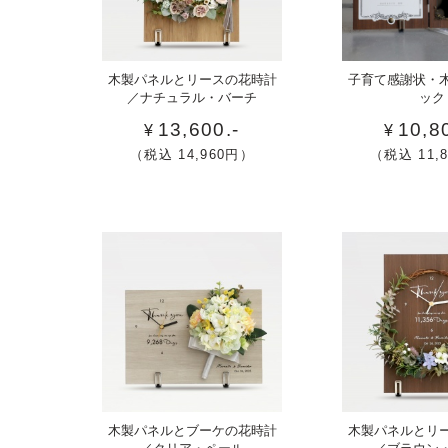
人気
結
ル
木製パネルとリースの花時計
子育て感謝状・
の結
婚
／ナチュラル・バーチ
ック
婚式
式
13,600.-
10,8
¥
¥
円）
両親
の
（税込 14,960円）
（税込 11,
ギフ
両
ト！
親
退職
記
や送
念
別記
品
念品
に
にも
ア
人気
ル
の花
バ
時計
ム
付
かわ
結婚
木製パネルとブーケの花時計
木製パネルとリ
き
いい
式の