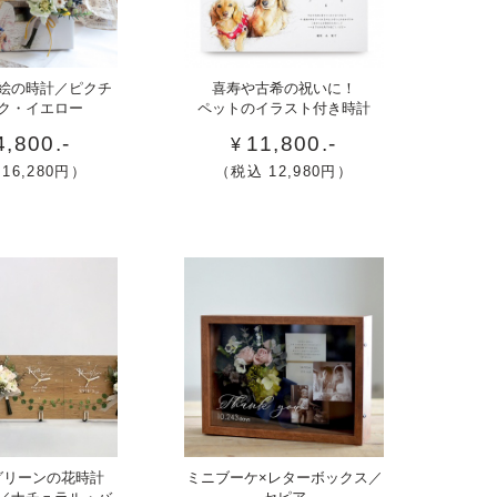
古希
木
絵の時計／ピクチ
喜寿や古希の祝いに！
木
(70
製
ク・イエロー
ペットのイラスト付き時計
（結婚
歳)
ブ
4,800.-
11,800.-
¥
や喜
ッ
16,280円）
（税込 12,980円）
（
寿
ク
(77
型
歳)
の
の祝
結
いギ
婚
フト
証
に！
明
ペッ
書
トの
と
イラ
フ
人
スト
ォ
結
木
グリーンの花時計
ミニブーケ×レターボックス／
木
付き
ト
婚
製