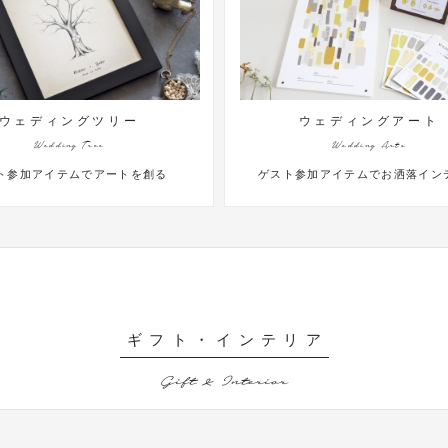
ウェディングアート
リングピロ
Wedding Arts
Ring Pillow
ゲスト参加アイテムでお洒落インテリア
挙式後も飾れるお洒落な
ギフト・インテリア
Gift & Interior