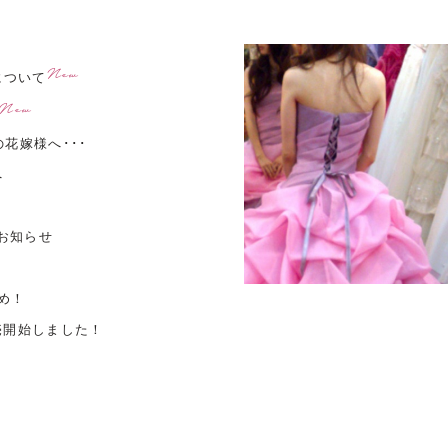
New
について
New
花嫁様へ･･･
へ
お知らせ
すめ！
販売開始しました！