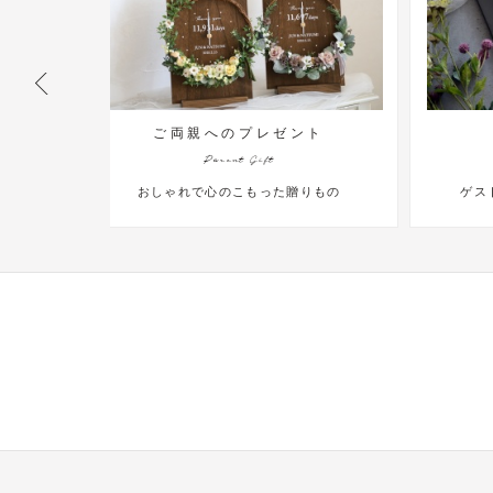
ゼント
ウェディングツリー
Wedding Tree
た贈りもの
ゲスト参加アイテムでアートを創る