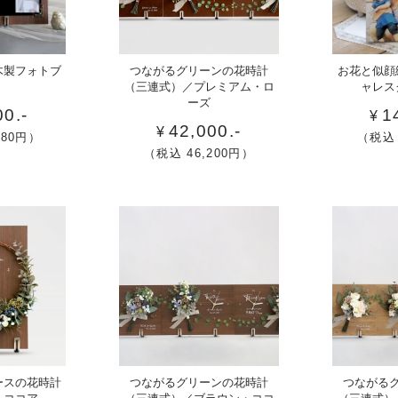
かわ
喜
木製フォトブ
つながるグリーンの花時計
お花と似顔
いい
寿
（三連式）
／プレミアム・ロ
ャレス
ーズ
花時
や
00.-
1
¥
計が
42,000.-
米
¥
880円）
（税込 
三連
寿
（税込 46,200円）
式に
な
つな
ど
が
祖
る！
父
結婚
母
式の
へ
両親
の
プレ
誕
ゼン
生
ト
日
三
可愛
ースの花時計
つながるグリーンの花時計
つながる
プ
連
い花