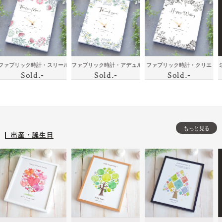
花
ボ
ェ
モノ
の絆
ラ
と
ッ
ル
トー
を届
ス
似
ク
カ
ンの
けよ
ト
顔
ス
ム
イン
う！
加
絵
ボ
テリ
家族
工
の
ー
に喜
に贈
母
ン・ココア
ック時計・スリール
ファブリック時計・アデュル
ファブリック時計・クリエ
ミニバス
ア時
のフ
し
Sold
時
Sold
Sold
.-
.-
.-
ド
ばれ
りた
の
計
ォト
た
計
る贈
い！
日
フレ
記
りも
ハイ
出
ーム
念
の・
セン
産
の
メッ
スな
開
時
もっと見る
セー
贈り
店
出産・誕生日
計
ジ入
も
祝
を
りイ
の・
い
プ
ンテ
モノ
誕
レ
リア
トー
生
ゼ
時計
ンの
日
ン
イン
な
ト
テリ
ど