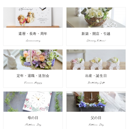
還暦・長寿・周年
新築・開店・引越
Anniversary
Shining Future!
定年・退職・送別会
出産・誕生日
Forever Happy
Birthday Gift
母の日
父の日
Mothers Day
Fathers Day