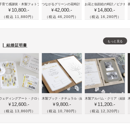
かわ
喜
古希
ラル・バーチ
謝状・木製フォトブック
つながるグリーンの花時計
（三連式）
お花と似顔絵の時計／ピクチャレスク・
／プレミアム・ローズ
喜寿や古
10,800.-
42,000.-
14,800.-
いい
寿
(70
¥
¥
¥
花時
や
歳)
 11,880円）
（税込 46,200円）
（税込 16,280円）
（税込 
計が
米
や喜
三連
寿
寿
式に
な
(77
もっと見る
つな
ど
歳)
結婚証明書
が
祖
の祝
る！
父
いギ
結婚
母
フト
式の
へ
に！
両親
の
ペッ
プレ
誕
トの
ゼン
生
イラ
木
木
木
＆フォトフレーム）
ングアート・クロック
木製ブック・ナチュラル
（メモリアル時計）
／イエロー
（結婚証明書＆ウェディングツリー）
木製アルバム・クリア
（結婚証明書＆
木製アル
ト
日
スト
12,600.-
9,800.-
11,200.-
製
製
製
¥
¥
¥
プ
付き
ブ
ブ
ブ
 13,860円）
（税込 10,780円）
（税込 12,320円）
（税込
レ
時計
ッ
ッ
ッ
ゼ
をプ
ク
ク
ク
ン
レゼ