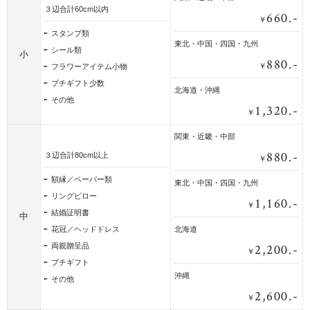
３辺合計60cm以内
660.-
￥
スタンプ類
東北・中国・四国・九州
シール類
小
880.-
￥
フラワーアイテム小物
プチギフト少数
北海道・沖縄
その他
1,320.-
￥
関東・近畿・中部
880.-
３辺合計80cm以上
￥
額縁／ペーパー類
東北・中国・四国・九州
リングピロー
1,160.-
￥
結婚証明書
中
花冠／ヘッドドレス
北海道
2,200.-
両親贈呈品
￥
プチギフト
沖縄
その他
2,600.-
￥