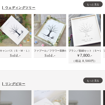
型
型
型
ト
ント
もっと見る
の
の
の
ウェディングツリー
に
結
結
結
お
婚
婚
婚
花
証
証
証
と
明
明
明
似
書
書
書
顔
と
と
と
絵
ウ
フ
フ
の
ウ
鉛
鉛
バス
（Ｓ・Ｍ・Ｌ）
ファブール／フラワー装飾セット
ブラン／額縁セット
（Ｍ）
（Ｓ〜Ｌ）
ブラン／
ェ
ォ
ォ
Sold
Sold
時
.-
.-
7,800.-
ェ
筆
筆
¥
デ
ト
ト
計
デ
手
手
（税込 8,580円）
ィ
フ
フ
ィ
書
描
ン
レ
レ
ン
き
き
グ
ー
ー
グ
風
風
ツ
ム
ム
もっと見る
ツ
の
の
リングピロー
リ
リ
ウ
シ
ー
ー
ェ
ン
の
デ
プ