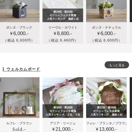
フ
ィ
ル
ラ
ン
な
第39回・第40回
ワ
グ
ウ
ゼクシィフェスタ東海
人気ランキング 連続１位
ー
ツ
ェ
結
木箱
名
ンヌ・ブラック
リーヴル・ホワイト
ボンヌ・ナチュラル
リー
装
リ
デ
6,000.-
8,600.-
6,000.-
婚
とお
入
¥
¥
¥
飾
ー
ィ
式
花の
れ
 6,600円）
（税込 9,460円）
（税込 6,600円）
（税込
セ
の
ン
の
リン
ブ
ッ
額
グ
ブ
グピ
ッ
ト
縁
ツ
ッ
ロー
ク
セ
リ
もっと見る
ク
／ボ
ボ
ウェルカムボード
ッ
ー
タ
ン
ッ
ト
イ
ヌ・
ク
プ
ナチ
ス
の
ュラ
の
リ
ル
リ
第36回・第38回
第37回・第38回
ン
ン
ゼクシィフェスタ東海
ゼクシィフェスタ東海
人気ランキング ２位・３位
人気ランキング 連続１位
グ
グ
木
木
パ
フレ・ブラウン
アリア・リージュ
フォレ・プランタ／ブラウン
エク
ピ
ピ
Sold
.-
21,000.-
13,600.-
製
製
ス
¥
¥
¥
ロ
ロ