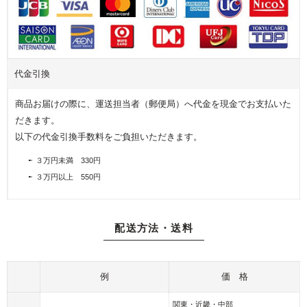
写
プ
フ
真
レ
ラ
を
ゼ
ワ
飾
ン
ー
る
ト
代金引換
ア
フ
レ
商品お届けの際に、運送担当者（郵便局）へ代金を現金でお支払いた
ォ
ン
だきます。
ト
ジ
以下の代金引換手数料をご負担いただきます。
フ
レ
３万円未満 330円
ー
３万円以上 550円
ム
配送方法・送料
例
価 格
関東・近畿・中部