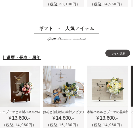
の
の
テ
（税込 23,100円）
（税込 14,960円）
（税込
ー
ー
額
ボ
ル
＆
と
縁
ー
画
結
結
に
ド
ス
婚
ギフト - 人気アイテム
婚
リ
に
ケ
証
証
Gift Recommended
ー
リ
ッ
明
明
ス
ー
チ
書
書
を
ス
風
もっと見る
-
-
還暦・長寿・周年
飾
を
の
人
人
っ
飾
イ
気
気
た
っ
ラ
の
の
ウ
た
ス
ホ
グ
ェ
ナ
ト
ワ
リ
ル
チ
に
イ
ー
カ
ュ
グ
ト
ン
喜
かわ
結
ム
ラ
リ
アム・ローズ
ケと木製パネルの花時計／プレミアム・ローズ
お花と似顔絵の時計／ピクチャレスク・イエロー
木製パネルとブーケの花時計／クリア
ミニブー
13,600.-
14,800.-
13,600.-
寿
いい
婚
ボ
ル
ー
¥
¥
¥
や
花時
式
ー
な
ン
 14,960円）
（税込 16,280円）
（税込 14,960円）
（税込
米
計！
の
ド
ウ
と