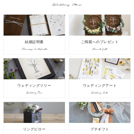
Wedding Item
結婚証明書
ご両親へのプレゼント
Marriage Certificate
Parent Gift
ウェディングツリー
ウェディングアート
Wedding Tree
Wedding Arts
リングピロー
プチギフト