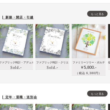
寿
結婚
贈
ェ
小
な
新築
り
ル
花
もっと見る
ど
出産
も
カ
を
新築・開店・引越
祖
開店
の
ム
さ
父
祝い
に
ボ
り
母
のプ
手
ー
げ
へ
レゼ
紙
ド
な
の
ント
と
く
誕
に人
写
ア
生
気
真
レ
に贈
新築
新
ック時計・アデュル
ファブリック時計・クリエ
ファミリーツリー・ポルテ
似顔絵の
日
を
ン
Sold
Sold
.-
.-
5,800.-
りた
祝い
築
¥
プ
届
ジ
い！
や出
祝
（税込 6,380円）
レ
け
し
ハイ
産祝
い
ゼ
る
た
セン
いの
に
ン
フ
清
スな
プレ
写
ト
ラ
楚
もっと見る
贈り
ゼン
真
定年・退職・送別会
に
ワ
な
も
トで
を
お
ー
ウ
の・
家族
イ