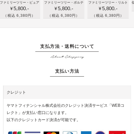
新築
大
孫
リーツリー・ピュア
ファミリーツリー・ポルテ
ファミリーツリー・リルト
似顔絵の
ア時
の
5,800.-
5,800.-
5,800.-
祝い
切
の
¥
¥
計
プ
や出
な
写
 6,380円）
（税込 6,380円）
（税込 6,380円）
レ
産祝
家
真
ゼ
いの
族
を
ン
プレ
や
イ
ト
ゼン
友
ラ
支払方法・送料について
に
トで
人
ス
バ
About Shopping
家族
へ
ト
ス
の絆
の
加
ケ
支払い方法
を届
プ
工
ッ
けよ
レ
し
ト
う！
ゼ
た
の
クレジット
家族
ン
記
プ
のフ
ト
念
リ
ヤマトフィナンシャル株式会社のクレジット決済サービス「WEBコ
ォト
に
の
ザ
レクト」が支払い窓口になります。
フレ
家
時
ー
以下のクレジットカード決済が可能です。
ーム
族
計
ブ
の
を
ド