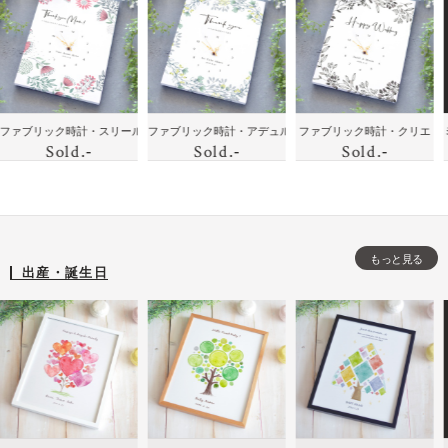
花
ボ
ェ
モノ
の絆
ラ
と
ッ
ル
トー
を届
ス
似
ク
カ
ンの
けよ
ト
顔
ス
ム
イン
う！
加
絵
ボ
テリ
家族
工
の
ー
に喜
に贈
母
ン・ココア
リック時計・スリール
ファブリック時計・アデュル
ファブリック時計・クリエ
ミニバス
ア時
のフ
し
Sold
時
Sold
Sold
.-
.-
.-
ド
ばれ
りた
の
計
ォト
た
計
る贈
い！
日
フレ
記
りも
ハイ
出
ーム
念
の・
セン
産
の
メッ
スな
開
時
もっと見る
セー
贈り
店
出産・誕生日
計
ジ入
も
祝
を
りイ
の・
い
プ
ンテ
モノ
誕
レ
リア
トー
生
ゼ
時計
ンの
日
ン
イン
な
ト
テリ
ど