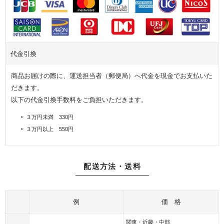
写
プ
フ
真
レ
ラ
を
ゼ
ワ
飾
ン
ー
る
ト
代金引換
ア
フ
レ
商品お届けの際に、運送担当者（郵便局）へ代金を現金でお支払いた
ォ
ン
だきます。
ト
ジ
以下の代金引換手数料をご負担いただきます。
フ
レ
３万円未満 330円
ー
３万円以上 550円
ム
配送方法・送料
例
価 格
関東・近畿・中部