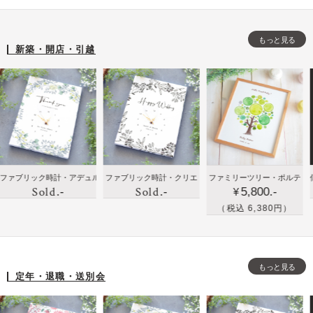
寿
結婚
贈
ェ
小
な
新築
り
ル
花
もっと見る
ど
出産
も
カ
を
新築・開店・引越
祖
開店
の
ム
さ
父
祝い
に
ボ
り
母
のプ
手
ー
げ
へ
レゼ
紙
ド
な
の
ント
と
く
誕
に人
写
ア
生
気
真
レ
に贈
新築
新
リック時計・アデュル
ファブリック時計・クリエ
ファミリーツリー・ポルテ
似顔絵の
日
を
ン
Sold
Sold
.-
.-
5,800.-
りた
祝い
築
¥
プ
届
ジ
い！
や出
祝
（税込 6,380円）
レ
け
し
ハイ
産祝
い
ゼ
る
た
セン
いの
に
ン
フ
清
スな
プレ
写
ト
ラ
楚
もっと見る
贈り
ゼン
真
定年・退職・送別会
に
ワ
な
も
トで
を
お
ー
ウ
の・
家族
イ