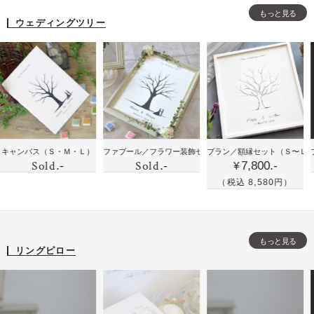
型
型
型
ト
ント
もっと見る
の
の
の
ウェディングツリー
に
結
結
結
お
婚
婚
婚
花
証
証
証
と
明
明
明
似
書
書
書
顔
と
と
と
絵
ウ
フ
フ
の
ウ
鉛
鉛
バス
（Ｓ・Ｍ・Ｌ）
ファブール／フラワー装飾セット
ブラン／額縁セット
（Ｍ）
（Ｓ〜Ｌ）
ブラン／
ェ
ォ
ォ
Sold
Sold
時
.-
.-
7,800.-
ェ
筆
筆
¥
デ
ト
ト
計
デ
手
手
（税込 8,580円）
ィ
フ
フ
ィ
書
描
ン
レ
レ
ン
き
き
グ
ー
ー
グ
風
風
ツ
ム
ム
もっと見る
ツ
の
の
リングピロー
リ
リ
ウ
シ
ー
ー
ェ
ン
の
デ
プ