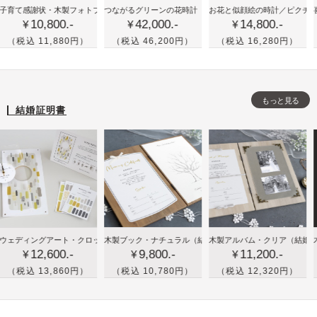
かわ
喜
古希
ラル・バーチ
感謝状・木製フォトブック
つながるグリーンの花時計
（三連式）
お花と似顔絵の時計／ピクチャレスク
／プレミアム・ローズ
喜寿や古
10,800.-
42,000.-
14,800.-
いい
寿
(70
¥
¥
¥
花時
や
歳)
 11,880円）
（税込 46,200円）
（税込 16,280円）
（税込
計が
米
や喜
三連
寿
寿
式に
な
(77
もっと見る
つな
ど
歳)
結婚証明書
が
祖
の祝
る！
父
いギ
結婚
母
フト
式の
へ
に！
両親
の
ペッ
プレ
誕
トの
ゼン
生
イラ
木
木
木
＆フォトフレーム）
ィングアート・クロック
木製ブック・ナチュラル
（メモリアル時計）
／イエロー
（結婚証明書＆ウェディングツリー）
木製アルバム・クリア
（結婚証明書＆
木製アル
ト
日
スト
12,600.-
9,800.-
11,200.-
製
製
製
¥
¥
¥
プ
付き
ブ
ブ
ブ
 13,860円）
（税込 10,780円）
（税込 12,320円）
（税込
レ
時計
ッ
ッ
ッ
ゼ
をプ
ク
ク
ク
ン
レゼ