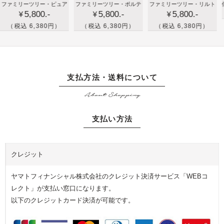
新築
大
孫
リーツリー・ピュア
ファミリーツリー・ポルテ
ファミリーツリー・リルト
似顔絵の
ア時
の
5,800.-
5,800.-
5,800.-
祝い
切
の
¥
¥
¥
計
プ
や出
な
写
込 6,380円）
（税込 6,380円）
（税込 6,380円）
レ
産祝
家
真
ゼ
いの
族
を
ン
プレ
や
イ
ト
ゼン
友
ラ
支払方法・送料について
に
トで
人
ス
バ
About Shopping
家族
へ
ト
ス
の絆
の
加
ケ
支払い方法
を届
プ
工
ッ
けよ
レ
し
ト
う！
ゼ
た
の
クレジット
家族
ン
記
プ
のフ
ト
念
リ
ヤマトフィナンシャル株式会社のクレジット決済サービス「WEBコ
ォト
に
の
ザ
レクト」が支払い窓口になります。
フレ
家
時
ー
以下のクレジットカード決済が可能です。
ーム
族
計
ブ
の
を
ド