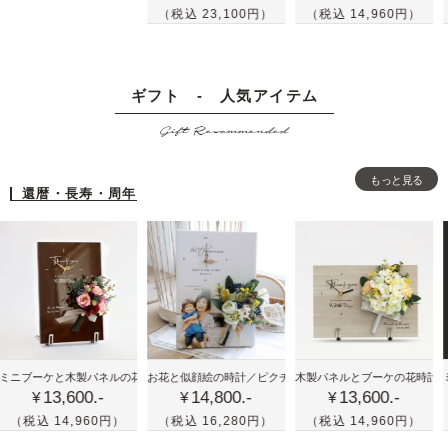
の
の
テ
（税込 23,100円）
（税込 14,960円）
（税込
ー
ー
額
ボ
ル
＆
と
縁
ー
画
結
結
に
ド
ス
婚
ギフト - 人気アイテム
婚
リ
に
ケ
証
証
Gift Recommended
ー
リ
ッ
明
明
ス
ー
チ
書
書
を
ス
風
もっと見る
-
-
還暦・長寿・周年
飾
を
の
人
人
っ
飾
イ
気
気
た
っ
ラ
の
の
ウ
た
ス
ホ
グ
ェ
ナ
ト
ワ
リ
ル
チ
に
イ
ー
カ
ュ
グ
ト
ン
喜
かわ
結
ム
ラ
リ
アム・ローズ
ーケと木製パネルの花時計／プレミアム・ローズ
お花と似顔絵の時計／ピクチャレスク・イエロー
木製パネルとブーケの花時計／クリア
ミニブー
13,600.-
14,800.-
13,600.-
寿
いい
婚
ボ
ル
ー
¥
¥
¥
や
花時
式
ー
な
ン
 14,960円）
（税込 16,280円）
（税込 14,960円）
（税込
米
計！
の
ド
ウ
と