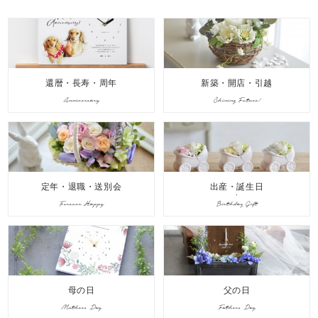
還暦・長寿・周年
新築・開店・引越
Anniversary
Shining Future!
定年・退職・送別会
出産・誕生日
Forever Happy
Birthday Gift
母の日
父の日
Mothers Day
Fathers Day