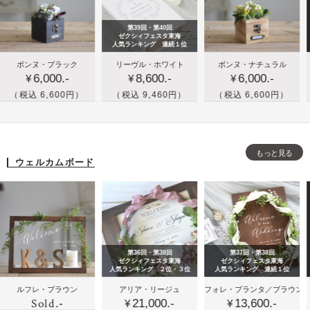
フ
ィ
ル
ラ
ン
な
第39回・第40回
ワ
グ
ウ
ゼクシィフェスタ東海
人気ランキング 連続１位
ー
ツ
ェ
結
木箱
名
ンヌ・ブラック
リーヴル・ホワイト
ボンヌ・ナチュラル
リー
装
リ
デ
6,000.-
8,600.-
6,000.-
婚
とお
入
¥
¥
¥
¥
飾
ー
ィ
式
花の
れ
込 6,600円）
（税込 9,460円）
（税込 6,600円）
（税込
セ
の
ン
の
リン
ブ
ッ
額
グ
ブ
グピ
ッ
ト
縁
ツ
ッ
ロー
ク
セ
リ
もっと見る
ク
／ボ
ボ
ウェルカムボード
ッ
ー
タ
ン
ッ
ト
イ
ヌ・
ク
プ
ナチ
ス
の
ュラ
の
リ
ル
リ
第36回・第38回
第37回・第38回
ン
ン
ゼクシィフェスタ東海
ゼクシィフェスタ東海
人気ランキング ２位・３位
人気ランキング 連続１位
グ
グ
木
木
パ
フレ・ブラウン
アリア・リージュ
フォレ・プランタ／ブラウン
エク
ピ
ピ
Sold
.-
21,000.-
13,600.-
製
製
ス
¥
¥
¥
ロ
ロ