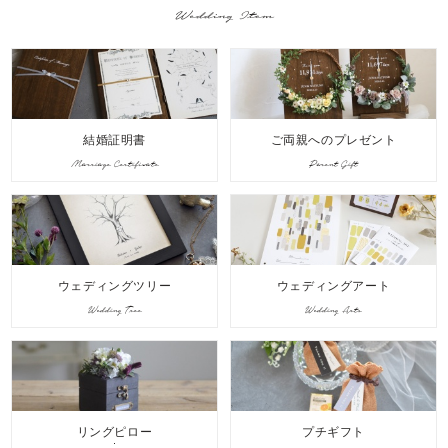
Wedding Item
結婚証明書
ご両親へのプレゼント
Marriage Certificate
Parent Gift
ウェディングツリー
ウェディングアート
Wedding Tree
Wedding Arts
リングピロー
プチギフト