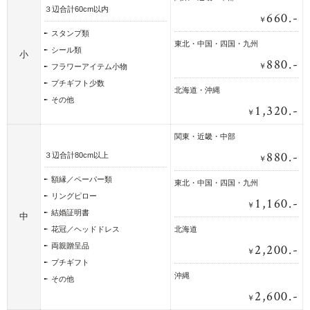
３辺合計60cm以内
660.-
￥
スタンプ類
東北・中国・四国・九州
シール類
小
880.-
￥
フラワーアイテム小物
プチギフト少数
北海道・沖縄
その他
1,320.-
￥
関東・近畿・中部
880.-
３辺合計80cm以上
￥
額縁／ペーパー類
東北・中国・四国・九州
リングピロー
1,160.-
￥
結婚証明書
中
花冠／ヘッドドレス
北海道
2,200.-
両親贈呈品
￥
プチギフト
沖縄
その他
2,600.-
￥