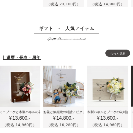
の
の
テ
（税込 23,100円）
（税込 14,960円）
（税込 
ー
ー
額
ボ
ル
＆
と
縁
ー
画
結
結
に
ド
ス
婚
ギフト - 人気アイテム
婚
リ
に
ケ
証
証
Gift Recommended
ー
リ
ッ
明
明
ス
ー
チ
書
書
を
ス
風
もっと見る
-
-
還暦・長寿・周年
飾
を
の
人
人
っ
飾
イ
気
気
た
っ
ラ
の
の
ウ
た
ス
ホ
グ
ェ
ナ
ト
ワ
リ
ル
チ
に
イ
ー
カ
ュ
グ
ト
ン
喜
かわ
結
ム
ラ
リ
ム・ローズ
ケと木製パネルの花時計／プレミアム・ローズ
お花と似顔絵の時計／ピクチャレスク・イエロー
木製パネルとブーケの花時計／クリア・
ミニブーケ
13,600.-
14,800.-
13,600.-
1
寿
いい
婚
ボ
ル
ー
¥
¥
¥
や
花時
式
ー
な
ン
14,960円）
（税込 16,280円）
（税込 14,960円）
（税込 
米
計！
の
ド
ウ
と