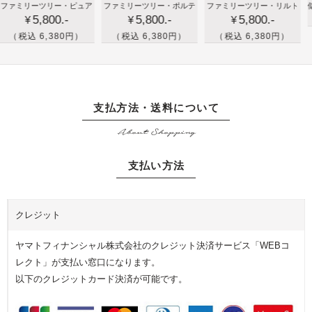
新築
大
孫
ーツリー・ピュア
ファミリーツリー・ポルテ
ファミリーツリー・リルト
似顔絵の
ア時
の
5,800.-
5,800.-
5,800.-
祝い
切
の
¥
¥
計
プ
や出
な
写
 6,380円）
（税込 6,380円）
（税込 6,380円）
レ
産祝
家
真
ゼ
いの
族
を
ン
プレ
や
イ
ト
ゼン
友
ラ
支払方法・送料について
に
トで
人
ス
バ
About Shopping
家族
へ
ト
ス
の絆
の
加
ケ
支払い方法
を届
プ
工
ッ
けよ
レ
し
ト
う！
ゼ
た
の
クレジット
家族
ン
記
プ
のフ
ト
念
リ
ヤマトフィナンシャル株式会社のクレジット決済サービス「WEBコ
ォト
に
の
ザ
レクト」が支払い窓口になります。
フレ
家
時
ー
以下のクレジットカード決済が可能です。
ーム
族
計
ブ
の
を
ド