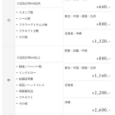
３辺合計60cm以内
660.-
￥
スタンプ類
東北・中国・四国・九州
シール類
小
880.-
￥
フラワーアイテム小物
プチギフト少数
北海道・沖縄
その他
1,320.-
￥
関東・近畿・中部
880.-
３辺合計80cm以上
￥
額縁／ペーパー類
東北・中国・四国・九州
リングピロー
1,160.-
￥
結婚証明書
中
花冠／ヘッドドレス
北海道
2,200.-
両親贈呈品
￥
プチギフト
沖縄
その他
2,600.-
￥