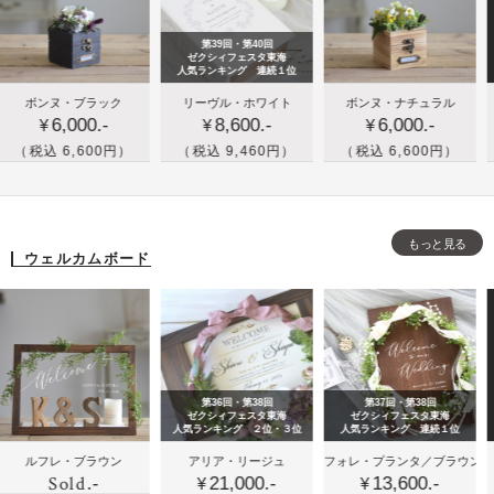
フ
ィ
ル
ラ
ン
な
第39回・第40回
ワ
グ
ウ
ゼクシィフェスタ東海
人気ランキング 連続１位
ー
ツ
ェ
結
木箱
名
ヌ・ブラック
リーヴル・ホワイト
ボンヌ・ナチュラル
リーヴ
装
リ
デ
6,000.-
8,600.-
6,000.-
婚
とお
入
¥
¥
¥
飾
ー
ィ
式
花の
れ
 6,600円）
（税込 9,460円）
（税込 6,600円）
（税込 
セ
の
ン
の
リン
ブ
ッ
額
グ
ブ
グピ
ッ
ト
縁
ツ
ッ
ロー
ク
セ
リ
もっと見る
ク
／ボ
ボ
ウェルカムボード
ッ
ー
タ
ン
ッ
ト
イ
ヌ・
ク
プ
ナチ
ス
の
ュラ
の
リ
ル
リ
第36回・第38回
第37回・第38回
ン
ン
ゼクシィフェスタ東海
ゼクシィフェスタ東海
人気ランキング ２位・３位
人気ランキング 連続１位
グ
グ
木
木
パ
レ・ブラウン
アリア・リージュ
フォレ・プランタ／ブラウン
エクラ
ピ
ピ
Sold
.-
21,000.-
13,600.-
1
製
製
ス
¥
¥
¥
ロ
ロ