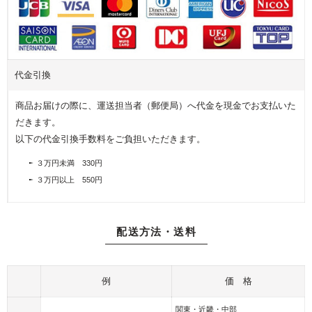
写
プ
フ
真
レ
ラ
を
ゼ
ワ
飾
ン
ー
る
ト
代金引換
ア
フ
レ
商品お届けの際に、運送担当者（郵便局）へ代金を現金でお支払いた
ォ
ン
だきます。
ト
ジ
以下の代金引換手数料をご負担いただきます。
フ
レ
３万円未満 330円
ー
３万円以上 550円
ム
配送方法・送料
例
価 格
関東・近畿・中部