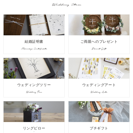
Wedding Item
結婚証明書
ご両親へのプレゼント
Marriage Certificate
Parent Gift
ウェディングツリー
ウェディングアート
Wedding Tree
Wedding Arts
リングピロー
プチギフト