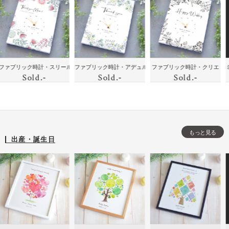
花
ボ
ェ
モノ
の絆
ラ
と
ッ
ル
トー
を届
ス
似
ク
カ
ンの
けよ
ト
顔
ス
ム
イン
う！
加
絵
ボ
テリ
家族
工
の
ー
に喜
に贈
母
・ココア
ック時計・スリール
ファブリック時計・アデュル
ファブリック時計・クリエ
ミニバス
ア時
のフ
し
Sold
時
Sold
Sold
.-
.-
.-
ド
ばれ
りた
の
計
ォト
た
計
る贈
い！
日
フレ
記
りも
ハイ
出
ーム
念
の・
セン
産
の
メッ
スな
開
時
もっと見る
セー
贈り
店
出産・誕生日
計
ジ入
も
祝
を
りイ
の・
い
プ
ンテ
モノ
誕
レ
リア
トー
生
ゼ
時計
ンの
日
ン
イン
な
ト
テリ
ど