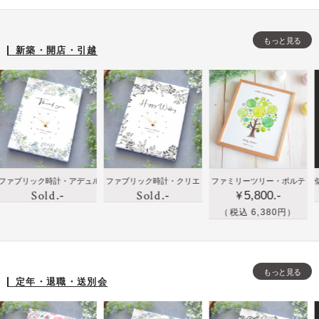
寿
結婚
贈
ェ
小
な
新築
り
ル
花
もっと見る
ど
出産
も
カ
を
新築・開店・引越
祖
開店
の
ム
さ
父
祝い
に
ボ
り
母
のプ
手
ー
げ
へ
レゼ
紙
ド
な
の
ント
と
く
誕
に人
写
ア
生
気
真
レ
に贈
新築
新
ック時計・アデュル
ファブリック時計・クリエ
ファミリーツリー・ポルテ
似顔絵の
日
を
ン
Sold
Sold
.-
.-
5,800.-
りた
祝い
築
¥
プ
届
ジ
い！
や出
祝
（税込 6,380円）
レ
け
し
ハイ
産祝
い
ゼ
る
た
セン
いの
に
ン
フ
清
スな
プレ
写
ト
ラ
楚
もっと見る
贈り
ゼン
真
定年・退職・送別会
に
ワ
な
も
トで
を
お
ー
ウ
の・
家族
イ