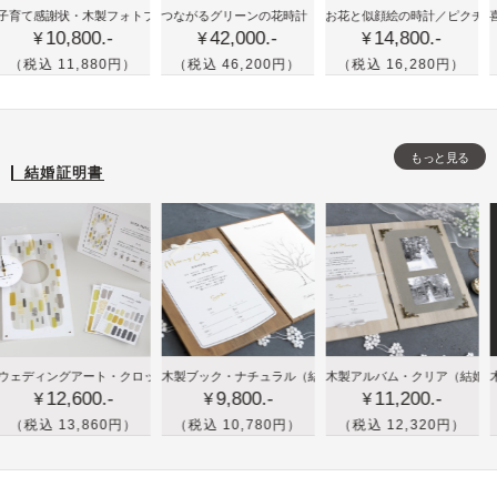
かわ
喜
古希
ル・バーチ
謝状・木製フォトブック
つながるグリーンの花時計
（三連式）
お花と似顔絵の時計／ピクチャレスク・
／プレミアム・ローズ
喜寿や古希
10,800.-
42,000.-
14,800.-
1
いい
寿
(70
¥
¥
¥
花時
や
歳)
11,880円）
（税込 46,200円）
（税込 16,280円）
（税込 
計が
米
や喜
三連
寿
寿
式に
な
(77
もっと見る
つな
ど
歳)
結婚証明書
が
祖
の祝
る！
父
いギ
結婚
母
フト
式の
へ
に！
両親
の
ペッ
プレ
誕
トの
ゼン
生
イラ
木
木
木
フォトフレーム）
ングアート・クロック
木製ブック・ナチュラル
（メモリアル時計）
／イエロー
（結婚証明書＆ウェディングツリー）
木製アルバム・クリア
（結婚証明書＆フ
木製アル
ト
日
スト
12,600.-
9,800.-
11,200.-
1
製
製
製
¥
¥
¥
プ
付き
ブ
ブ
ブ
13,860円）
（税込 10,780円）
（税込 12,320円）
（税込 
レ
時計
ッ
ッ
ッ
ゼ
をプ
ク
ク
ク
ン
レゼ