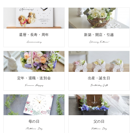
還暦・長寿・周年
新築・開店・引越
Anniversary
Shining Future!
定年・退職・送別会
出産・誕生日
Forever Happy
Birthday Gift
母の日
父の日
Mothers Day
Fathers Day