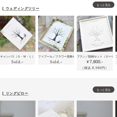
型
型
型
ト
ント
もっと見る
の
の
の
ウェディングツリー
に
結
結
結
お
婚
婚
婚
花
証
証
証
と
明
明
明
似
書
書
書
顔
と
と
と
絵
ウ
フ
フ
の
ウ
鉛
鉛
ス
（Ｓ・Ｍ・Ｌ）
ファブール／フラワー装飾セット
ブラン／額縁セット
（Ｍ）
（Ｓ〜Ｌ）
ブラン／
ェ
ォ
ォ
Sold
Sold
時
.-
.-
7,800.-
ェ
筆
筆
¥
デ
ト
ト
計
デ
手
手
（税込 8,580円）
ィ
フ
フ
ィ
書
描
ン
レ
レ
ン
き
き
グ
ー
ー
グ
風
風
ツ
ム
ム
もっと見る
ツ
の
の
リングピロー
リ
リ
ウ
シ
ー
ー
ェ
ン
の
デ
プ