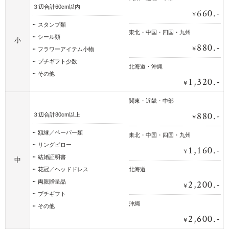
３辺合計60cm以内
660.-
￥
スタンプ類
東北・中国・四国・九州
シール類
小
880.-
￥
フラワーアイテム小物
プチギフト少数
北海道・沖縄
その他
1,320.-
￥
関東・近畿・中部
880.-
３辺合計80cm以上
￥
額縁／ペーパー類
東北・中国・四国・九州
リングピロー
1,160.-
￥
結婚証明書
中
花冠／ヘッドドレス
北海道
2,200.-
両親贈呈品
￥
プチギフト
沖縄
その他
2,600.-
￥