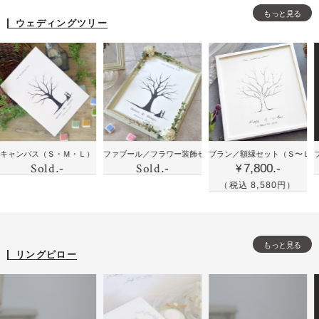
型
型
型
ト
ント
もっと見る
の
の
の
ウェディングツリー
に
結
結
結
お
婚
婚
婚
花
証
証
証
と
明
明
明
似
書
書
書
顔
と
と
と
絵
ウ
フ
フ
の
ウ
鉛
鉛
バス
（Ｓ・Ｍ・Ｌ）
ファブール／フラワー装飾セット
ブラン／額縁セット
（Ｍ）
（Ｓ〜Ｌ）
ブラン／
ェ
ォ
ォ
Sold
Sold
時
.-
.-
7,800.-
ェ
筆
筆
¥
デ
ト
ト
計
デ
手
手
（税込 8,580円）
ィ
フ
フ
ィ
書
描
ン
レ
レ
ン
き
き
グ
ー
ー
グ
風
風
ツ
ム
ム
もっと見る
ツ
の
の
リングピロー
リ
リ
ウ
シ
ー
ー
ェ
ン
の
デ
プ