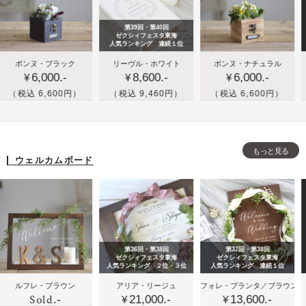
フ
ィ
ル
ラ
ン
な
第39回・第40回
ワ
グ
ウ
ゼクシィフェスタ東海
人気ランキング 連続１位
ー
ツ
ェ
結
木箱
名
ンヌ・ブラック
リーヴル・ホワイト
ボンヌ・ナチュラル
リー
装
リ
デ
6,000.-
8,600.-
6,000.-
婚
とお
入
¥
¥
¥
¥
飾
ー
ィ
式
花の
れ
込 6,600円）
（税込 9,460円）
（税込 6,600円）
（税込
セ
の
ン
の
リン
ブ
ッ
額
グ
ブ
グピ
ッ
ト
縁
ツ
ッ
ロー
ク
セ
リ
もっと見る
ク
／ボ
ボ
ウェルカムボード
ッ
ー
タ
ン
ッ
ト
イ
ヌ・
ク
プ
ナチ
ス
の
ュラ
の
リ
ル
リ
第36回・第38回
第37回・第38回
ン
ン
ゼクシィフェスタ東海
ゼクシィフェスタ東海
人気ランキング ２位・３位
人気ランキング 連続１位
グ
グ
木
木
パ
フレ・ブラウン
アリア・リージュ
フォレ・プランタ／ブラウン
エク
ピ
ピ
Sold
.-
21,000.-
13,600.-
製
製
ス
¥
¥
¥
ロ
ロ