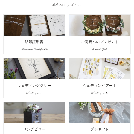
Wedding Item
結婚証明書
ご両親へのプレゼント
Marriage Certificate
Parent Gift
ウェディングツリー
ウェディングアート
Wedding Tree
Wedding Arts
リングピロー
プチギフト