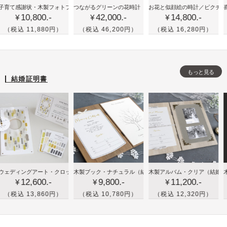
かわ
喜
古希
ラル・バーチ
感謝状・木製フォトブック
つながるグリーンの花時計
（三連式）
お花と似顔絵の時計／ピクチャレスク
／プレミアム・ローズ
喜寿や古
10,800.-
42,000.-
14,800.-
いい
寿
(70
¥
¥
¥
花時
や
歳)
 11,880円）
（税込 46,200円）
（税込 16,280円）
（税込
計が
米
や喜
三連
寿
寿
式に
な
(77
もっと見る
つな
ど
歳)
結婚証明書
が
祖
の祝
る！
父
いギ
結婚
母
フト
式の
へ
に！
両親
の
ペッ
プレ
誕
トの
ゼン
生
イラ
木
木
木
＆フォトフレーム）
ィングアート・クロック
木製ブック・ナチュラル
（メモリアル時計）
／イエロー
（結婚証明書＆ウェディングツリー）
木製アルバム・クリア
（結婚証明書＆
木製アル
ト
日
スト
12,600.-
9,800.-
11,200.-
製
製
製
¥
¥
¥
プ
付き
ブ
ブ
ブ
 13,860円）
（税込 10,780円）
（税込 12,320円）
（税込
レ
時計
ッ
ッ
ッ
ゼ
をプ
ク
ク
ク
ン
レゼ