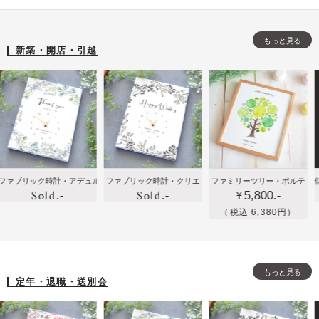
寿
結婚
贈
ェ
小
な
新築
り
ル
花
もっと見る
ど
出産
も
カ
を
新築・開店・引越
祖
開店
の
ム
さ
父
祝い
に
ボ
り
母
のプ
手
ー
げ
へ
レゼ
紙
ド
な
の
ント
と
く
誕
に人
写
ア
生
気
真
レ
に贈
新築
新
リック時計・アデュル
ファブリック時計・クリエ
ファミリーツリー・ポルテ
似顔絵の
日
を
ン
Sold
Sold
.-
.-
5,800.-
りた
祝い
築
¥
プ
届
ジ
い！
や出
祝
（税込 6,380円）
レ
け
し
ハイ
産祝
い
ゼ
る
た
セン
いの
に
ン
フ
清
スな
プレ
写
ト
ラ
楚
もっと見る
贈り
ゼン
真
定年・退職・送別会
に
ワ
な
も
トで
を
お
ー
ウ
の・
家族
イ