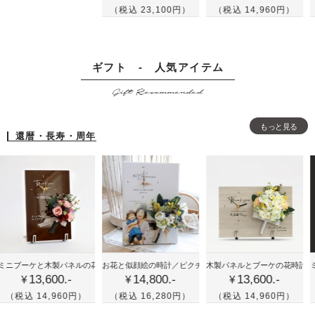
の
の
テ
（税込 23,100円）
（税込 14,960円）
（税込
ー
ー
額
ボ
ル
＆
と
縁
ー
画
結
結
に
ド
ス
婚
ギフト - 人気アイテム
婚
リ
に
ケ
証
証
Gift Recommended
ー
リ
ッ
明
明
ス
ー
チ
書
書
を
ス
風
もっと見る
-
-
還暦・長寿・周年
飾
を
の
人
人
っ
飾
イ
気
気
た
っ
ラ
の
の
ウ
た
ス
ホ
グ
ェ
ナ
ト
ワ
リ
ル
チ
に
イ
ー
カ
ュ
グ
ト
ン
喜
かわ
結
ム
ラ
リ
アム・ローズ
ーケと木製パネルの花時計／プレミアム・ローズ
お花と似顔絵の時計／ピクチャレスク・イエロー
木製パネルとブーケの花時計／クリア
ミニブー
13,600.-
14,800.-
13,600.-
寿
いい
婚
ボ
ル
ー
¥
¥
¥
や
花時
式
ー
な
ン
 14,960円）
（税込 16,280円）
（税込 14,960円）
（税込
米
計！
の
ド
ウ
と