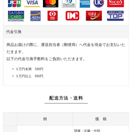
写
プ
フ
真
レ
ラ
を
ゼ
ワ
飾
ン
ー
る
ト
代金引換
ア
フ
レ
商品お届けの際に、運送担当者（郵便局）へ代金を現金でお支払いた
ォ
ン
だきます。
ト
ジ
以下の代金引換手数料をご負担いただきます。
フ
レ
３万円未満 330円
ー
３万円以上 550円
ム
配送方法・送料
例
価 格
関東・近畿・中部