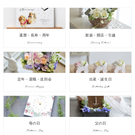
還暦・長寿・周年
新築・開店・引越
Anniversary
Shining Future!
定年・退職・送別会
出産・誕生日
Forever Happy
Birthday Gift
母の日
父の日
Mothers Day
Fathers Day