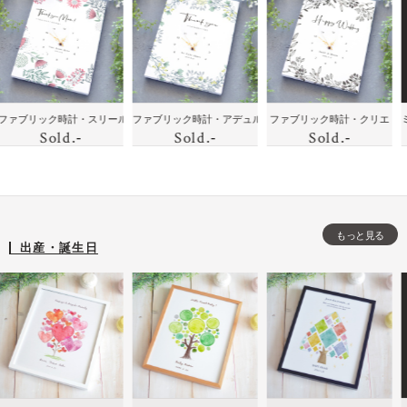
花
ボ
ェ
モノ
の絆
ラ
と
ッ
ル
トー
を届
ス
似
ク
カ
ンの
けよ
ト
顔
ス
ム
イン
う！
加
絵
ボ
テリ
家族
工
の
ー
に喜
に贈
母
ン・ココア
リック時計・スリール
ファブリック時計・アデュル
ファブリック時計・クリエ
ミニバス
ア時
のフ
し
Sold
時
Sold
Sold
.-
.-
.-
ド
ばれ
りた
の
計
ォト
た
計
る贈
い！
日
フレ
記
りも
ハイ
出
ーム
念
の・
セン
産
の
メッ
スな
開
時
もっと見る
セー
贈り
店
出産・誕生日
計
ジ入
も
祝
を
りイ
の・
い
プ
ンテ
モノ
誕
レ
リア
トー
生
ゼ
時計
ンの
日
ン
イン
な
ト
テリ
ど