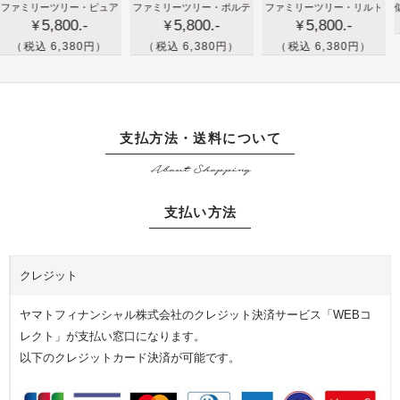
新築
大
孫
リーツリー・ピュア
ファミリーツリー・ポルテ
ファミリーツリー・リルト
似顔絵の
ア時
の
5,800.-
5,800.-
5,800.-
祝い
切
の
¥
¥
¥
計
プ
や出
な
写
込 6,380円）
（税込 6,380円）
（税込 6,380円）
レ
産祝
家
真
ゼ
いの
族
を
ン
プレ
や
イ
ト
ゼン
友
ラ
支払方法・送料について
に
トで
人
ス
バ
About Shopping
家族
へ
ト
ス
の絆
の
加
ケ
支払い方法
を届
プ
工
ッ
けよ
レ
し
ト
う！
ゼ
た
の
クレジット
家族
ン
記
プ
のフ
ト
念
リ
ヤマトフィナンシャル株式会社のクレジット決済サービス「WEBコ
ォト
に
の
ザ
レクト」が支払い窓口になります。
フレ
家
時
ー
以下のクレジットカード決済が可能です。
ーム
族
計
ブ
の
を
ド